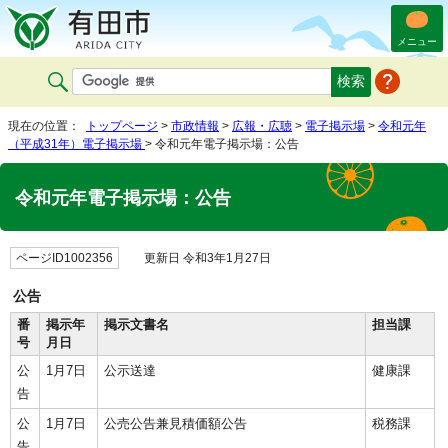
メニュー
現在の位置：
トップページ
>
市政情報
>
広報・広聴
>
電子掲示場
>
令和元年
（平成31年）電子掲示場
> 令和元年電子掲示場：公告
令和元年電子掲示場：公告
ページID1002356
更新日 令和3年1月27日
公告
番
掲示年
掲示文書名
担当課
号
月日
公
1月7日
公示送達
健康課
告
公
1月7日
公売公告兼見積価額公告
税務課
告