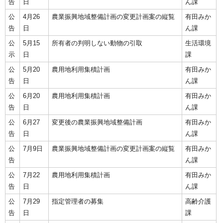
告
日
ん課
公
4月26
農業振興地域整備計画の変更計画案の縦覧
有田みか
告
日
ん課
公
5月15
所有者の判明しない動物の引取
生活環境
示
日
課
公
5月20
農用地利用集積計画
有田みか
告
日
ん課
公
6月20
農用地利用集積計画
有田みか
告
日
ん課
公
6月27
変更後の農業振興地域整備計画
有田みか
告
日
ん課
公
7月9日
農業振興地域整備計画の変更計画案の縦覧
有田みか
告
ん課
公
7月22
農用地利用集積計画
有田みか
告
日
ん課
公
7月29
指定管理者の募集
高齢介護
告
日
課