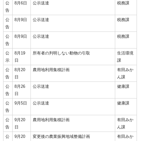
公
8月6日
公示送達
税務課
告
公
8月9日
公示送達
税務課
告
公
8月9日
公示送達
税務課
告
公
8月19
所有者の判明しない動物の引取
生活環境
示
日
課
公
8月20
農用地利用集積計画
有田みか
告
日
ん課
公
8月26
公示送達
健康課
告
日
公
9月5日
公示送達
健康課
告
公
9月20
農用地利用集積計画
有田みか
告
日
ん課
公
9月20
変更後の農業振興地域整備計画
有田みか