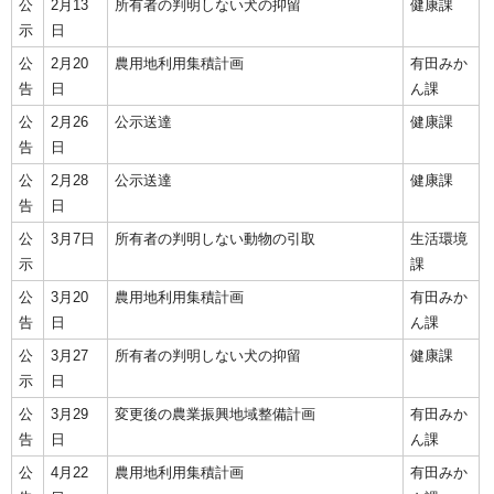
公
2月13
所有者の判明しない犬の抑留
健康課
示
日
公
2月20
農用地利用集積計画
有田みか
告
日
ん課
公
2月26
公示送達
健康課
告
日
公
2月28
公示送達
健康課
告
日
公
3月7日
所有者の判明しない動物の引取
生活環境
示
課
公
3月20
農用地利用集積計画
有田みか
告
日
ん課
公
3月27
所有者の判明しない犬の抑留
健康課
示
日
公
3月29
変更後の農業振興地域整備計画
有田みか
告
日
ん課
公
4月22
農用地利用集積計画
有田みか