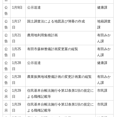
公
1月9日
公示送達
健康課
告
公
1月17
国土調査法による地図及び簿冊の作成
地籍調査
告
日
課
公
1月21
農用地利用集積計画
有田みか
告
日
ん課
公
1月25
有田市森林整備計画変更案の縦覧
有田みか
告
日
ん課
公
1月28
公示送達
健康課
告
日
公
1月28
農業振興地域整備計画の変更計画案の縦覧
有田みか
告
日
ん課
公
1月29
住民基本台帳法施行令第12条第1項の規定に
市民課
示
日
よる職権記載等
公
1月29
住民基本台帳法施行令第12条第1項の規定に
市民課
示
日
よる職権記載等