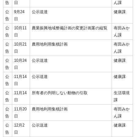
告
日
ん課
公
9月24
公示送達
健康課
告
日
公
10月11
農業振興地域整備計画の変更計画案の縦覧
有田みか
告
日
ん課
公
10月21
農用地利用集積計画
有田みか
告
日
ん課
公
10月24
公示送達
健康課
告
日
公
11月14
公示送達
健康課
告
日
公
11月14
所有者の判明しない動物の引取
生活環境
告
日
課
公
11月20
農用地利用集積計画
有田みか
告
日
ん課
公
12月2
公示送達
健康課
告
日