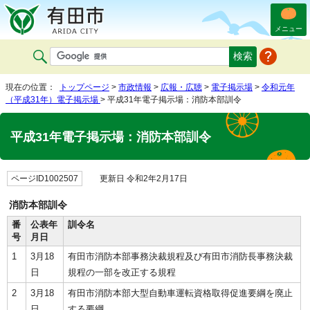
メニュー
現在の位置：
トップページ
>
市政情報
>
広報・広聴
>
電子掲示場
>
令和元年
（平成31年）電子掲示場
> 平成31年電子掲示場：消防本部訓令
平成31年電子掲示場：消防本部訓令
ページID1002507
更新日 令和2年2月17日
消防本部訓令
番
公表年
訓令名
号
月日
1
3月18
有田市消防本部事務決裁規程及び有田市消防長事務決裁
日
規程の一部を改正する規程
2
3月18
有田市消防本部大型自動車運転資格取得促進要綱を廃止
日
する要綱