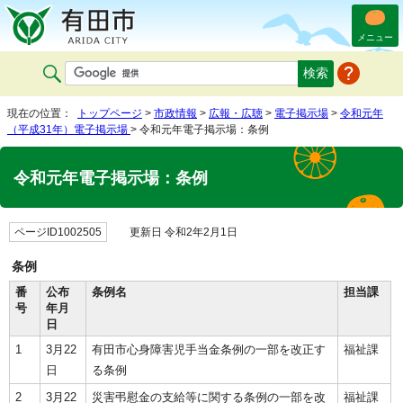
メニュー
現在の位置：
トップページ
>
市政情報
>
広報・広聴
>
電子掲示場
>
令和元年
（平成31年）電子掲示場
> 令和元年電子掲示場：条例
令和元年電子掲示場：条例
ページID1002505
更新日 令和2年2月1日
条例
番
公布
条例名
担当課
号
年月
日
1
3月22
有田市心身障害児手当金条例の一部を改正す
福祉課
日
る条例
2
3月22
災害弔慰金の支給等に関する条例の一部を改
福祉課