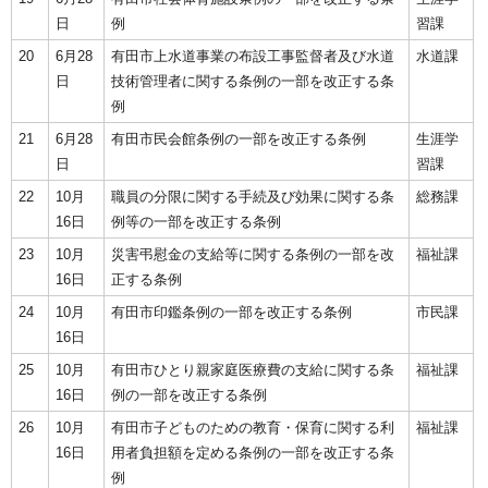
日
例
習課
20
6月28
有田市上水道事業の布設工事監督者及び水道
水道課
日
技術管理者に関する条例の一部を改正する条
例
21
6月28
有田市民会館条例の一部を改正する条例
生涯学
日
習課
22
10月
職員の分限に関する手続及び効果に関する条
総務課
16日
例等の一部を改正する条例
23
10月
災害弔慰金の支給等に関する条例の一部を改
福祉課
16日
正する条例
24
10月
有田市印鑑条例の一部を改正する条例
市民課
16日
25
10月
有田市ひとり親家庭医療費の支給に関する条
福祉課
16日
例の一部を改正する条例
26
10月
有田市子どものための教育・保育に関する利
福祉課
16日
用者負担額を定める条例の一部を改正する条
例