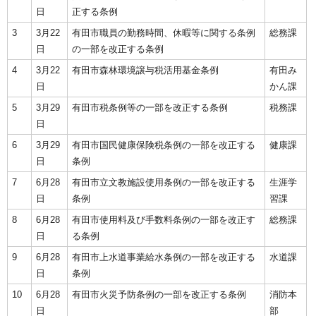
日
正する条例
3
3月22
有田市職員の勤務時間、休暇等に関する条例
総務課
日
の一部を改正する条例
4
3月22
有田市森林環境譲与税活用基金条例
有田み
日
かん課
5
3月29
有田市税条例等の一部を改正する条例
税務課
日
6
3月29
有田市国民健康保険税条例の一部を改正する
健康課
日
条例
7
6月28
有田市立文教施設使用条例の一部を改正する
生涯学
日
条例
習課
8
6月28
有田市使用料及び手数料条例の一部を改正す
総務課
日
る条例
9
6月28
有田市上水道事業給水条例の一部を改正する
水道課
日
条例
10
6月28
有田市火災予防条例の一部を改正する条例
消防本
日
部