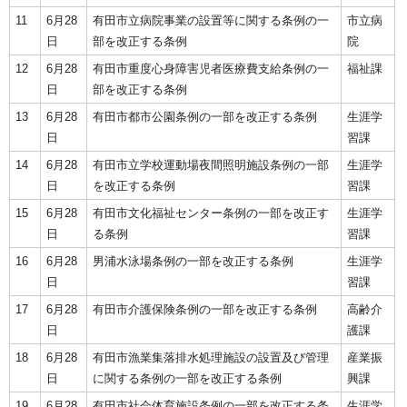
11
6月28
有田市立病院事業の設置等に関する条例の一
市立病
日
部を改正する条例
院
12
6月28
有田市重度心身障害児者医療費支給条例の一
福祉課
日
部を改正する条例
13
6月28
有田市都市公園条例の一部を改正する条例
生涯学
日
習課
14
6月28
有田市立学校運動場夜間照明施設条例の一部
生涯学
日
を改正する条例
習課
15
6月28
有田市文化福祉センター条例の一部を改正す
生涯学
日
る条例
習課
16
6月28
男浦水泳場条例の一部を改正する条例
生涯学
日
習課
17
6月28
有田市介護保険条例の一部を改正する条例
高齢介
日
護課
18
6月28
有田市漁業集落排水処理施設の設置及び管理
産業振
日
に関する条例の一部を改正する条例
興課
19
6月28
有田市社会体育施設条例の一部を改正する条
生涯学