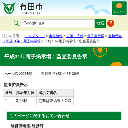
メニュー
現在の位置：
トップページ
>
市政情報
>
広報・広聴
>
電子掲示場
>
令和元年
（平成31年）電子掲示場
> 平成31年電子掲示場：監査委員告示
平成31年電子掲示場：監査委員告示
ページID1002460
更新日 平成31年3月30日
監査委員告示
番号
掲示年月日
掲示文書名
1
3月5日
定期監査結果の公表
このページに関する
お問い合わせ
経営管理部 総務課