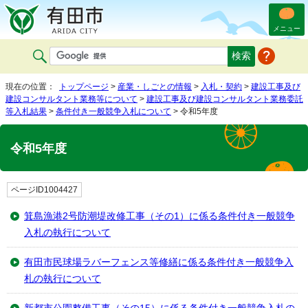
メニュー
現在の位置：
トップページ
>
産業・しごとの情報
>
入札・契約
>
建設工事及び
建設コンサルタント業務等について
>
建設工事及び建設コンサルタント業務委託
等入札結果
>
条件付き一般競争入札について
> 令和5年度
令和5年度
ページID1004427
箕島漁港2号防潮堤改修工事（その1）に係る条件付き一般競争
入札の執行について
有田市民球場ラバーフェンス等修繕に係る条件付き一般競争入
札の執行について