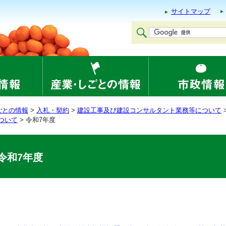
サイトマップ
ごとの情報
>
入札・契約
>
建設工事及び建設コンサルタント業務等について
ついて
> 令和7年度
令和7年度