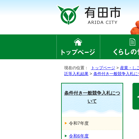
現在の位置：
トップページ
>
産業・し
託等入札結果
>
条件付き一般競争入札に
条件付き一般競争入札につ
いて
令和7年度
令和6年度