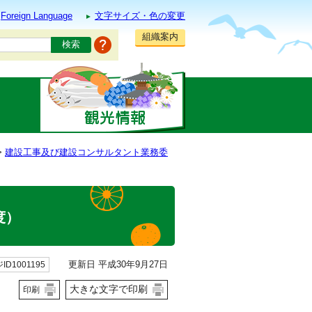
Foreign Language
文字サイズ・色の変更
組織案内
>
建設工事及び建設コンサルタント業務委
度）
更新日 平成30年9月27日
ID1001195
大きな文字で印刷
印刷