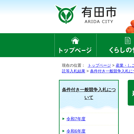
現在の位置：
トップページ
>
産業・し
託等入札結果
>
条件付き一般競争入札に
条件付き一般競争入札につ
いて
令和7年度
令和6年度