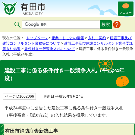
メニュー
現在の位置：
トップページ
>
産業・しごとの情報
>
入札・契約
>
建設工事及び
建設コンサルタント業務等について
>
建設工事及び建設コンサルタント業務委託
等入札結果
>
条件付き一般競争入札について
> 建設工事に係る条件付き一般競争
入札（平成24年度）
建設工事に係る条件付き一般競争入札（平成24年
度）
ページID1002066
更新日 平成30年9月27日
平成24年度中に公告した建設工事に係る条件付き一般競争入札
（事後審査・郵送方式）の入札結果を掲示しています。
有田市消防庁舎新築工事