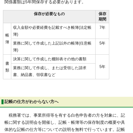
関係書類は5年間保存する必要があります。
保存が必要なもの
保存
期間
収入金額や必要経費を記載すべき帳簿(法定帳
7年
簿)
帳
簿
業務に関して作成した上記以外の帳簿(任意帳
5年
簿)
決算に関して作成した棚卸表その他の書類
書
5年
業務に関して作成し、または受領した請求
類
書、納品書、領収書など
記帳の仕方がわからない方へ
税務署では、事業所得等を有する白色申告者の方を対象に、記
帳に関する説明会を開催し、記帳・帳簿等の保存制度の概要や具
体的な記帳の仕方等についての説明を無料で行っています。記帳