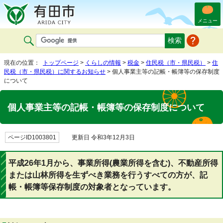
メニュー
現在の位置：
トップページ
>
くらしの情報
>
税金
>
住民税（市・県民税）
>
住
民税（市・県民税）に関するお知らせ
> 個人事業主等の記帳・帳簿等の保存制度
について
個人事業主等の記帳・帳簿等の保存制度について
ページID1003801
更新日 令和3年12月3日
平成26年1月から、事業所得(農業所得を含む)、不動産所得
または山林所得を生ずべき業務を行うすべての方が、記
帳・帳簿等保存制度の対象者となっています。