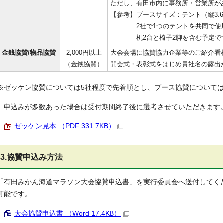
ただし、有田市内に事務所・営業所が
【参考】ブースサイズ：テント（縦3.6m×
2社で1つのテントを共同で使
机2台と椅子2脚を含む予定で
金銭協賛/物品協賛
2,000円以上
大会会場に協賛協力企業等のご紹介看
（金銭協賛）
開会式・表彰式をはじめ貴社名の露出
※ゼッケン協賛については5社程度で先着順とし、ブース協賛については
申込みが多数あった場合は受付期間終了後に選考させていただきます
ゼッケン見本 （PDF 331.7KB）
3.協賛申込み方法
「有田みかん海道マラソン大会協賛申込書」を実行委員会へ送付してく
可能です。
大会協賛申込書 （Word 17.4KB）