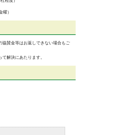
3社程度）
（金曜）
の協賛金等はお返しできない場合もご
って解決にあたります。