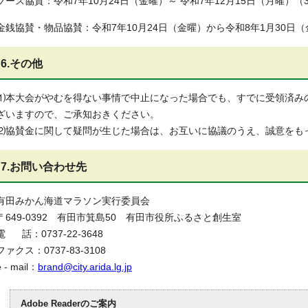
ブース協賛：令和7年10月24日（金曜）～ 令和7年12月15日（月曜）（
金銭協賛・物品協賛：令和7年10月24日（金曜）から令和8年1月30日
6.その他
⑴本大会がやむを得ない事情で中止になった場合でも、すでに受領済み
ざいますので、ご承知おきください。
⑵協賛金に関して疑問が生じた場合は、お互いに協議のうえ、誠意をも
7.お問い合わせ先
有田みかん海道マラソン実行委員会
〒649-0392 有田市箕島50 有田市役所ふるさと創生室
電 話：0737-22-3648
ファクス：0737-83-3108
e - mail：
brand@city.arida.lg.jp
Adobe Readerのご案内