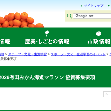
サイトマップ
情報
>
スポーツ・文化・生涯学習
>
スポーツ・文化・生涯学習のイベント
>
協賛募集要項
2026有田みかん海道マラソン 協賛募集要項
ページ