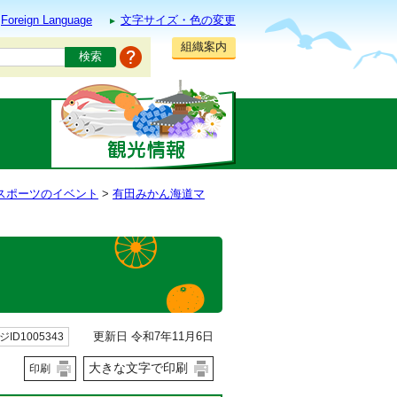
Foreign Language
文字サイズ・色の変更
組織案内
スポーツのイベント
>
有田みかん海道マ
更新日 令和7年11月6日
ID1005343
大きな文字で印刷
印刷