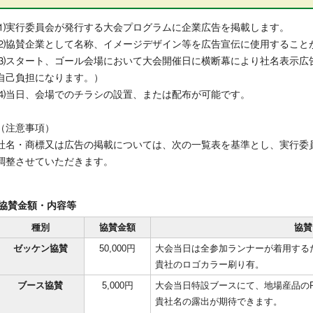
⑴実行委員会が発行する大会プログラムに企業広告を掲載します。
⑵協賛企業として名称、イメージデザイン等を広告宣伝に使用すること
⑶スタート、ゴール会場において大会開催日に横断幕により社名表示広
自己負担になります。）
⑷当日、会場でのチラシの設置、または配布が可能です。
（注意事項）
社名・商標又は広告の掲載については、次の一覧表を基準とし、実行委
調整させていただきます。
協賛金額・内容等
種別
協賛金額
協賛
ゼッケン協賛
50,000円
大会当日は全参加ランナーが着用する
貴社のロゴカラー刷り有。
ブース協賛
5,000円
大会当日特設ブースにて、地場産品の
貴社名の露出が期待できます。