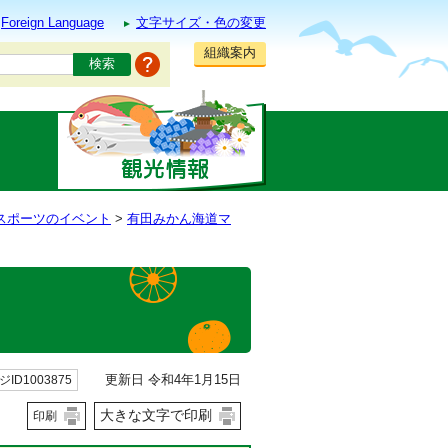
Foreign Language
文字サイズ・色の変更
組織案内
スポーツのイベント
>
有田みかん海道マ
更新日 令和4年1月15日
ID1003875
大きな文字で印刷
印刷