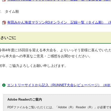
2. タイム順
有田みかん海道マラソンR3オンライン 記録一覧（タイム順） （PDF 
さいごに
令和4年度に15回目を迎える本大会を、よりいっそう皆様に喜んでいた
から本大会への率直なご意見・ご感想をお聞かせください。
何卒、ご協力よろしくお願い申し上げます。
エントリーサイトから記入（RUNNET大会レビューページ）
（外部
Adobe Readerのご案内
PDFファイルをご覧いただくには、「Adobe（R） Reader（R）」が必要