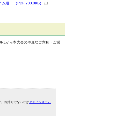
） （PDF 700.0KB）
RLから本大会の率直なご意見・ご感
です。お持ちでない方は
アドビシステム
。