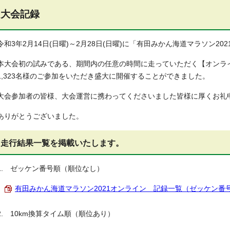
大会記録
令和3年2月14日(日曜)～2月28日(日曜)に「有田みかん海道マラソン2
本大会初の試みである、期間内の任意の時間に走っていただく【オンラ
1,323名様のご参加をいただき盛大に開催することができました。
大会参加者の皆様、大会運営に携わってくださいました皆様に厚くお礼
ありがとうございました。
走行結果一覧を掲載いたします。
1. ゼッケン番号順（順位なし）
有田みかん海道マラソン2021オンライン 記録一覧（ゼッケン番号順） 
2. 10km換算タイム順（順位あり）