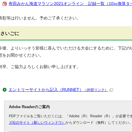
有田みかん海道マラソン2021オンライン 記録一覧（10㎞換算タイム順
表彰等は行いません。予めご了承ください。
さいごに
今後、よりいっそう皆様に喜んでいただける大会にするために、下記のU
想をお聞かせください。
何卒、ご協力よろしくお願い申し上げます。
エントリーサイトから記入（RUNNET）
（外部リンク）
Adobe Readerのご案内
PDFファイルをご覧いただくには、「Adobe（R） Reader（R）」が必要
ズ社のサイト（新しいウィンドウ）
からダウンロード（無料）してください