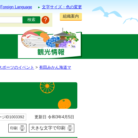
Foreign Language
文字サイズ・色の変更
組織案内
スポーツのイベント
>
有田みかん海道マ
更新日 令和3年4月5日
ジID1003392
大きな文字で印刷
印刷