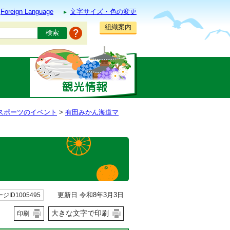
Foreign Language
文字サイズ・色の変更
組織案内
スポーツのイベント
>
有田みかん海道マ
更新日 令和8年3月3日
ジID1005495
大きな文字で印刷
印刷