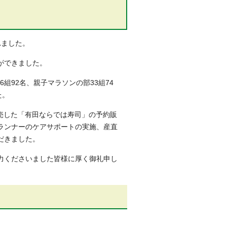
れました。
ができました。
組92名、親子マラソンの部33組74
た。
も完売した「有田ならでは寿司」の予約販
ランナーのケアサポートの実施、産直
だきました。
力くださいました皆様に厚く御礼申し
。