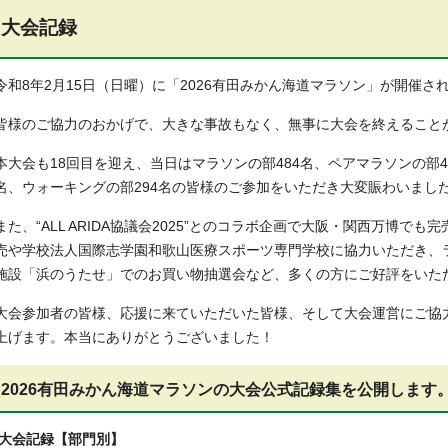
大会記録
令和8年2月15日（日曜）に「2026有田みかん海道マラソン」が開催さ
皆様のご協力のおかげで、大きな事故もなく、無事に大会を終えること
本大会も18回目を迎え、当日はマラソンの部484名、ペアマラソンの部46
名、ウォーキングの部294名の皆様のご参加をいただき大変賑わいまし
また、“ALL ARIDA協議会2025”とのコラボ企画で大阪・関西万博で
売や学校法人国際志学園和歌山医療スポーツ専門学校に協力いただき、
施設「浜のうたせ」でのお買い物抽選会など、多くの方にご好評をいた
大会参加者の皆様、応援に来ていただいた皆様、そして大会運営にご協
上げます。本当にありがとうございました！
2026有田みかん海道マラソンの大会公式記録集を公開します
大会記録【部門別】