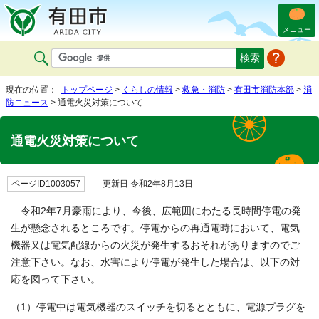
メニュー
現在の位置：
トップページ
>
くらしの情報
>
救急・消防
>
有田市消防本部
>
消
防ニュース
> 通電火災対策について
通電火災対策について
ページID1003057
更新日 令和2年8月13日
令和2年7月豪雨により、今後、広範囲にわたる長時間停電の発
生が懸念されるところです。停電からの再通電時において、電気
機器又は電気配線からの火災が発生するおそれがありますのでご
注意下さい。なお、水害により停電が発生した場合は、以下の対
応を図って下さい。
（1）停電中は電気機器のスイッチを切るとともに、電源プラグを