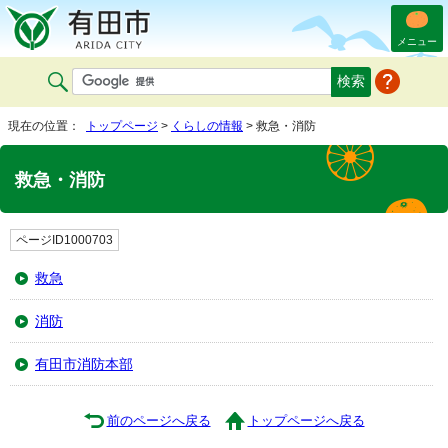
メニュー
現在の位置：
トップページ
>
くらしの情報
> 救急・消防
救急・消防
ページID1000703
救急
消防
有田市消防本部
前のページへ戻る
トップページへ戻る