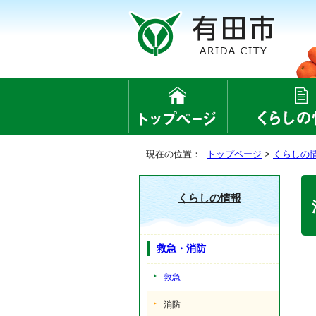
現在の位置：
トップページ
>
くらしの
くらしの情報
救急・消防
救急
消防