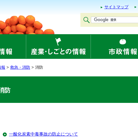
サイトマップ
情報
>
救急・消防
> 消防
消防
一酸化炭素中毒事故の防止について