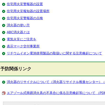
住宅用火災警報器の設置
住宅用火災報知器の設置場所
住宅用火災警報器の点検
消火器の使い方
ABC消火器とは
電気火災にご注意を
表示マーク交付事業所
リチウムイオン電池使用製品の取扱いに関する注意喚起について
予防関係リンク
消火器のリサイクルについて（消火器リサイクル推進センター）
（
エアゾール式簡易消火具の不具合に係る注意喚起等について （PDF 