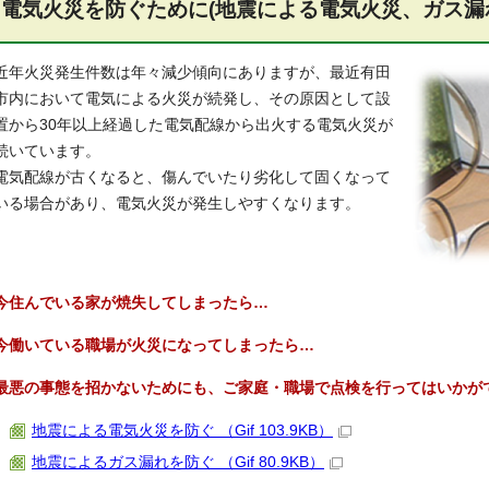
電気火災を防ぐために(地震による電気火災、ガス漏
近年火災発生件数は年々減少傾向にありますが、最近有田
市内において電気による火災が続発し、その原因として設
置から30年以上経過した電気配線から出火する電気火災が
続いています。
電気配線が古くなると、傷んでいたり劣化して固くなって
いる場合があり、電気火災が発生しやすくなります。
今住んでいる家が焼失してしまったら…
今働いている職場が火災になってしまったら…
最悪の事態を招かないためにも、ご家庭・職場で点検を行ってはいかが
地震による電気火災を防ぐ （Gif 103.9KB）
地震によるガス漏れを防ぐ （Gif 80.9KB）