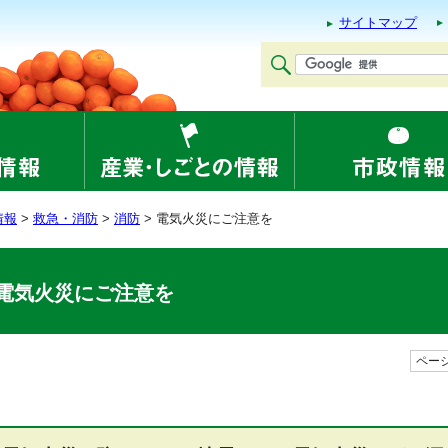
サイトマップ
情報
>
救急・消防
>
消防
> 電気火災にご注意を
電気火災にご注意を
ページ