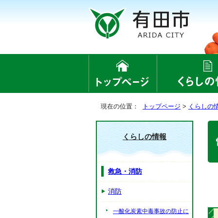
現在の位置：
トップページ
>
くらしの
くらしの情報
救急・消防
消防
一酸化炭素中毒事故の防止に