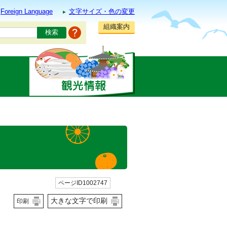
Foreign Language
文字サイズ・色の変更
組織案内
ページID1002747
大きな文字で印刷
印刷