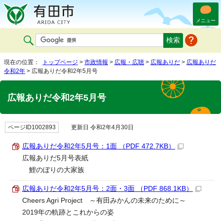
メニュー
現在の位置：
トップページ
>
市政情報
>
広報・広聴
>
広報ありだ
>
広報ありだ
令和2年
> 広報ありだ令和2年5月号
広報ありだ令和2年5月号
ページID1002893
更新日 令和2年4月30日
広報ありだ令和2年5月号：1面 （PDF 472.7KB）
広報ありだ5月号表紙
鯉のぼりの大家族
広報ありだ令和2年5月号：2面・3面 （PDF 868.1KB）
Cheers Agri Project ～有田みかんの未来のために～
2019年の軌跡とこれからの姿