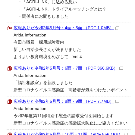
・「AGRI-LINK」に込める想い
・「AGRI-LINK」トライアルマッチングとは？
・関係者にお聞きしました
広報ありだ令和2年5月号：4面・5面 （PDF 1.0MB）
Arida Information
有田市職員 採用試験案内
新しい自治会長さんが決まりました
よりよい教育環境をめざして Vol.4
広報ありだ令和2年5月号：6面・7面 （PDF 366.6KB）
Arida Information
「福祉相談室」を新設しました
新型コロナウイルス感染症 高齢者が気をつけたいポイント
広報ありだ令和2年5月号：8面・9面 （PDF 7.7MB）
Arida Information
令和2年度第11回特別弔慰金の請求受付を開始します
新型コロナウイルス感染症の感染拡大防止にご協力ください
広報ありだ令和2年5月号：10面・11面 （PDF 556.1KB）