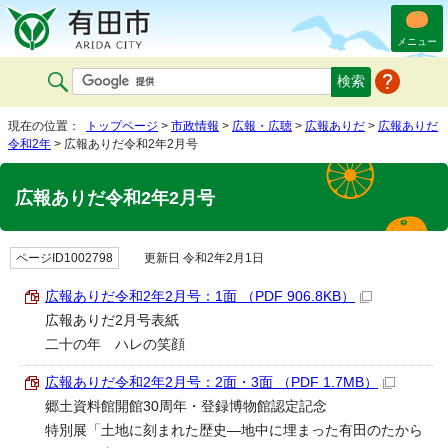
メニュー
現在の位置：
トップページ
>
市政情報
>
広報・広聴
>
広報ありだ
>
広報ありだ
令和2年
> 広報ありだ令和2年2月号
広報ありだ令和2年2月号
ページID1002798
更新日 令和2年2月1日
広報ありだ令和2年2月号：1面 （PDF 906.8KB）
広報ありだ2月号表紙
二十の年 ハレの笑顔
広報ありだ令和2年2月号：2面・3面 （PDF 1.7MB）
郷土資料館開館30周年・登録博物館認定記念
特別展「土地に刻まれた歴史―地中に埋まった有田のたから