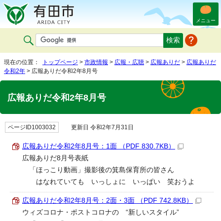
メニュー
現在の位置：
トップページ
>
市政情報
>
広報・広聴
>
広報ありだ
>
広報ありだ
令和2年
> 広報ありだ令和2年8月号
広報ありだ令和2年8月号
ページID1003032
更新日 令和2年7月31日
広報ありだ令和2年8月号：1面 （PDF 830.7KB）
広報ありだ8月号表紙
「ほっこり動画」撮影後の箕島保育所の皆さん
はなれていても いっしょに いっぱい 笑おうよ
広報ありだ令和2年8月号：2面・3面 （PDF 742.8KB）
ウィズコロナ・ポストコロナの “新しいスタイル”