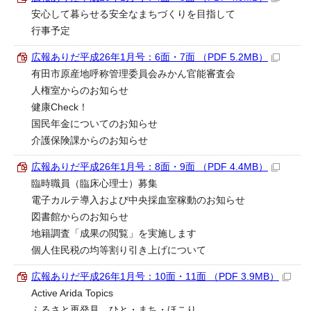
安心して暮らせる安全なまちづくりを目指して
行事予定
広報ありだ平成26年1月号：6面・7面 （PDF 5.2MB）
有田市原産地呼称管理委員会みかん官能審査会
人権室からのお知らせ
健康Check！
国民年金についてのお知らせ
介護保険課からのお知らせ
広報ありだ平成26年1月号：8面・9面 （PDF 4.4MB）
臨時職員（臨床心理士）募集
電子カルテ導入および中央採血室稼動のお知らせ
図書館からのお知らせ
地籍調査「成果の閲覧」を実施します
個人住民税の均等割り引き上げについて
広報ありだ平成26年1月号：10面・11面 （PDF 3.9MB）
Active Arida Topics
ふるさと再発見 ひと・まち・ほこり