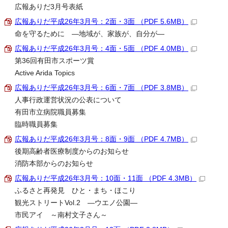
広報ありだ3月号表紙
広報ありだ平成26年3月号：2面・3面 （PDF 5.6MB）
命を守るために ―地域が、家族が、自分が―
広報ありだ平成26年3月号：4面・5面 （PDF 4.0MB）
第36回有田市スポーツ賞
Active Arida Topics
広報ありだ平成26年3月号：6面・7面 （PDF 3.8MB）
人事行政運営状況の公表について
有田市立病院職員募集
臨時職員募集
広報ありだ平成26年3月号：8面・9面 （PDF 4.7MB）
後期高齢者医療制度からのお知らせ
消防本部からのお知らせ
広報ありだ平成26年3月号：10面・11面 （PDF 4.3MB）
ふるさと再発見 ひと・まち・ほこり
観光ストリートVol.2 ―ウエノ公園―
市民アイ ～南村文子さん～