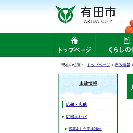
現在の位置：
トップページ
>
市政情報
市政情報
広報・広聴
広報ありだ
広報ありだ平成26年