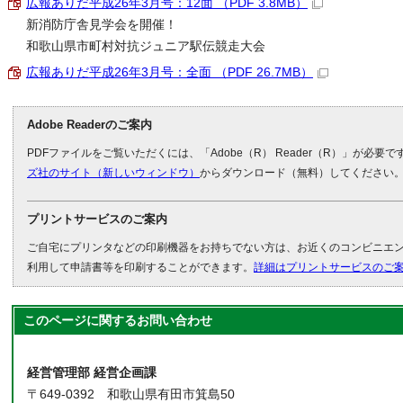
広報ありだ平成26年3月号：12面 （PDF 3.8MB）
新消防庁舎見学会を開催！
和歌山県市町村対抗ジュニア駅伝競走大会
広報ありだ平成26年3月号：全面 （PDF 26.7MB）
Adobe Readerのご案内
PDFファイルをご覧いただくには、「Adobe（R） Reader（R）」が必要
ズ社のサイト（新しいウィンドウ）
からダウンロード（無料）してください
プリントサービスのご案内
ご自宅にプリンタなどの印刷機器をお持ちでない方は、お近くのコンビニエ
利用して申請書等を印刷することができます。
詳細はプリントサービスのご
このページに関する
お問い合わせ
経営管理部 経営企画課
〒649-0392 和歌山県有田市箕島50