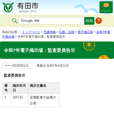
メニュー
現在の位置：
トップページ
>
市政情報
>
広報・広聴
>
電子掲示場
>
令和7年電
子掲示場
> 令和7年電子掲示場：監査委員告示
令和7年電子掲示場：監査委員告示
ページID1005121
更新日 令和7年4月11日
監査委員告示
番
掲示年月
掲示文書名
号
日
1
3月7日
定期監査の結果の
公表