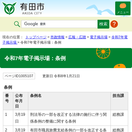
メニュー
現在の位置：
トップページ
>
市政情報
>
広報・広聴
>
電子掲示場
>
令和7年電
子掲示場
> 令和7年電子掲示場：条例
令和7年電子掲示場：条例
ページID1005107
更新日 令和8年1月21日
条例
番
公布
条例名
担当課
号
年月
日
1
3月19
刑法等の一部を改正する法律の施行に伴う関
総務課
日
係条例の整備に関する条例
2
3月19
有田市職員旅費支給条例の一部を改正する条
総務課