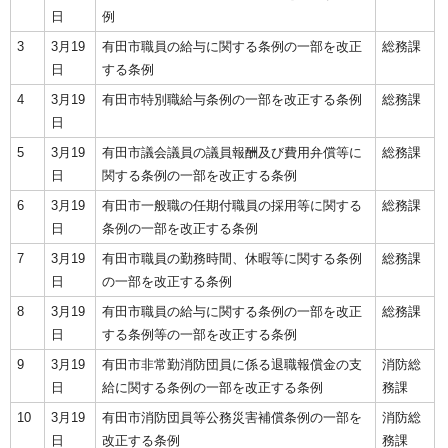
日
例
3
3月19
有田市職員の給与に関する条例の一部を改正
総務課
日
する条例
4
3月19
有田市特別職給与条例の一部を改正する条例
総務課
日
5
3月19
有田市議会議員の議員報酬及び費用弁償等に
総務課
日
関する条例の一部を改正する条例
6
3月19
有田市一般職の任期付職員の採用等に関する
総務課
日
条例の一部を改正する条例
7
3月19
有田市職員の勤務時間、休暇等に関する条例
総務課
日
の一部を改正する条例
8
3月19
有田市職員の給与に関する条例の一部を改正
総務課
日
する条例等の一部を改正する条例
9
3月19
有田市非常勤消防団員に係る退職報償金の支
消防総
日
給に関する条例の一部を改正する条例
務課
10
3月19
有田市消防団員等公務災害補償条例の一部を
消防総
日
改正する条例
務課