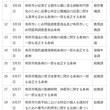
11
3月19
有田市が設置する都市公園に係る移動等円滑
都市整
日
化のために必要な特定公園施設の設置に関す
備課
る基準を定める条例の一部を改正する条例
12
3月19
有田市いじめ問題調査委員会及び有田市いじ
教育総
日
め問題再調査委員会条例
務課
13
3月19
有田市議会の個人情報の保護に関する条例の
議員発
日
一部を改正する条例
議
14
3月31
有田市国民健康保険税条例の一部を改正する
保険年
日
条例
金課
15
3月31
有田市税条例の一部を改正する条例
税務課
日
16
6月27
有田市職員の育児休業等に関する条例の一部
総務課
日
を改正する条例
17
6月27
有田市職員の勤務時間、休暇等に関する条例
総務課
日
の一部を改正する条例
18
6月27
有田市行政手続における特定の個人を識別す
総務課
日
るための番号の利用等に関する法律に基づく