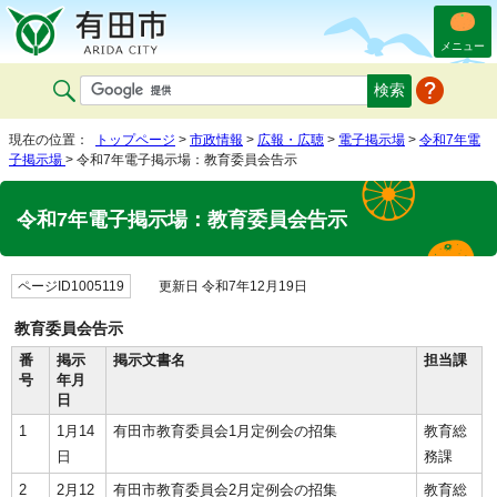
メニュー
現在の位置：
トップページ
>
市政情報
>
広報・広聴
>
電子掲示場
>
令和7年電
子掲示場
> 令和7年電子掲示場：教育委員会告示
令和7年電子掲示場：教育委員会告示
ページID1005119
更新日 令和7年12月19日
教育委員会告示
番
掲示
掲示文書名
担当課
号
年月
日
1
1月14
有田市教育委員会1月定例会の招集
教育総
日
務課
2
2月12
有田市教育委員会2月定例会の招集
教育総