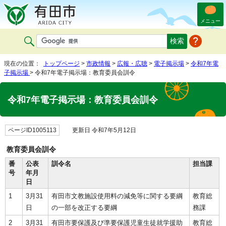
メニュー
現在の位置：
トップページ
>
市政情報
>
広報・広聴
>
電子掲示場
>
令和7年電
子掲示場
> 令和7年電子掲示場：教育委員会訓令
令和7年電子掲示場：教育委員会訓令
ページID1005113
更新日 令和7年5月12日
教育委員会訓令
番
公表
訓令名
担当課
号
年月
日
1
3月31
有田市文教施設使用料の減免等に関する要綱
教育総
日
の一部を改正する要綱
務課
2
3月31
有田市要保護及び準要保護児童生徒就学援助
教育総