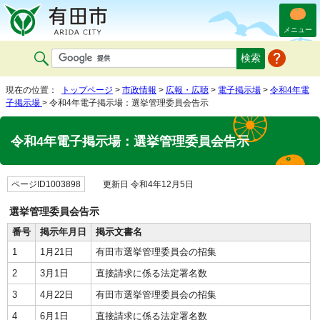
メニュー
現在の位置：
トップページ
>
市政情報
>
広報・広聴
>
電子掲示場
>
令和4年電
子掲示場
> 令和4年電子掲示場：選挙管理委員会告示
令和4年電子掲示場：選挙管理委員会告示
ページID1003898
更新日 令和4年12月5日
選挙管理委員会告示
番号
掲示年月日
掲示文書名
1
1月21日
有田市選挙管理委員会の招集
2
3月1日
直接請求に係る法定署名数
3
4月22日
有田市選挙管理委員会の招集
4
6月1日
直接請求に係る法定署名数