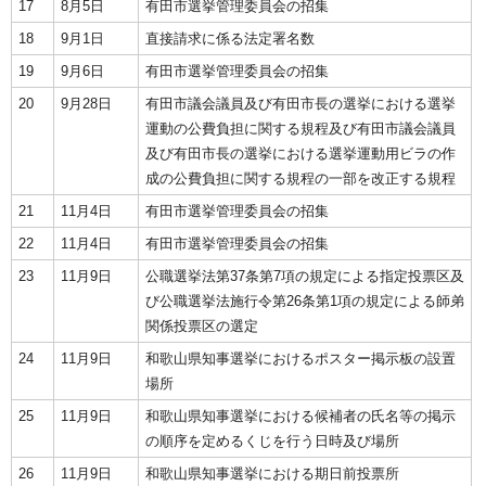
17
8月5日
有田市選挙管理委員会の招集
18
9月1日
直接請求に係る法定署名数
19
9月6日
有田市選挙管理委員会の招集
20
9月28日
有田市議会議員及び有田市長の選挙における選挙
運動の公費負担に関する規程及び有田市議会議員
及び有田市長の選挙における選挙運動用ビラの作
成の公費負担に関する規程の一部を改正する規程
21
11月4日
有田市選挙管理委員会の招集
22
11月4日
有田市選挙管理委員会の招集
23
11月9日
公職選挙法第37条第7項の規定による指定投票区及
び公職選挙法施行令第26条第1項の規定による師弟
関係投票区の選定
24
11月9日
和歌山県知事選挙におけるポスター掲示板の設置
場所
25
11月9日
和歌山県知事選挙における候補者の氏名等の掲示
の順序を定めるくじを行う日時及び場所
26
11月9日
和歌山県知事選挙における期日前投票所