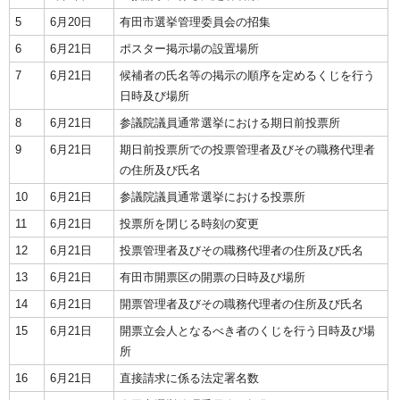
5
6月20日
有田市選挙管理委員会の招集
6
6月21日
ポスター掲示場の設置場所
7
6月21日
候補者の氏名等の掲示の順序を定めるくじを行う
日時及び場所
8
6月21日
参議院議員通常選挙における期日前投票所
9
6月21日
期日前投票所での投票管理者及びその職務代理者
の住所及び氏名
10
6月21日
参議院議員通常選挙における投票所
11
6月21日
投票所を閉じる時刻の変更
12
6月21日
投票管理者及びその職務代理者の住所及び氏名
13
6月21日
有田市開票区の開票の日時及び場所
14
6月21日
開票管理者及びその職務代理者の住所及び氏名
15
6月21日
開票立会人となるべき者のくじを行う日時及び場
所
16
6月21日
直接請求に係る法定署名数