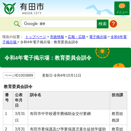
メニュー
現在の位置：
トップページ
>
市政情報
>
広報・広聴
>
電子掲示場
>
令和4年電
子掲示場
> 令和4年電子掲示場：教育委員会訓令
令和4年電子掲示場：教育委員会訓令
ページID1003889
更新日 令和4年10月11日
教育委員会訓令
番
公表
訓令名
担当課
号
年月
日
1
3月31
有田市中学校通学費補助金交付要綱
教育総
日
務課
2
3月31
有田市要保護及び準要保護児童生徒就学援助
教育総