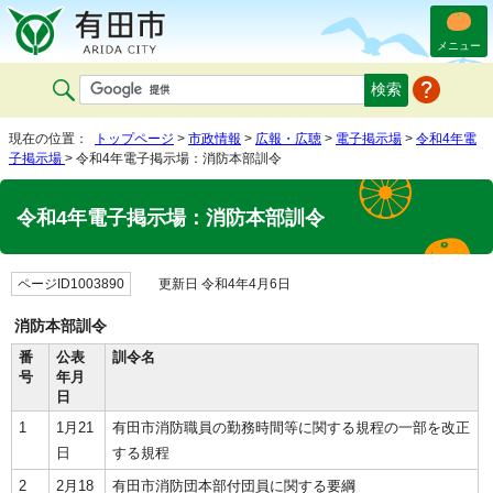
メニュー
現在の位置：
トップページ
>
市政情報
>
広報・広聴
>
電子掲示場
>
令和4年電
子掲示場
> 令和4年電子掲示場：消防本部訓令
令和4年電子掲示場：消防本部訓令
ページID1003890
更新日 令和4年4月6日
消防本部訓令
番
公表
訓令名
号
年月
日
1
1月21
有田市消防職員の勤務時間等に関する規程の一部を改正
日
する規程
2
2月18
有田市消防団本部付団員に関する要綱