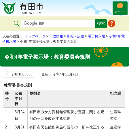
メニュー
現在の位置：
トップページ
>
市政情報
>
広報・広聴
>
電子掲示場
>
令和4年電
子掲示場
> 令和4年電子掲示場：教育委員会規則
令和4年電子掲示場：教育委員会規則
ページID1003886
更新日 令和4年11月7日
教育委員会規則
番
公布
規則名
担当課
号
年月
日
1
3月24
有田市みかん資料館管理及び運営に関する規
生涯学
日
則の一部を改正する規則
習課
2
3月31
有田市民会館条例施行規則の一部を改正する
生涯学