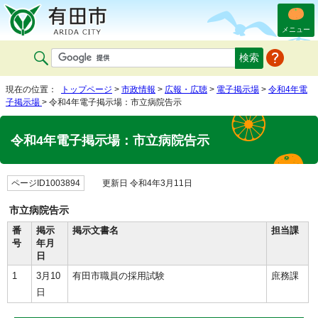
メニュー
現在の位置：
トップページ
>
市政情報
>
広報・広聴
>
電子掲示場
>
令和4年電
子掲示場
> 令和4年電子掲示場：市立病院告示
令和4年電子掲示場：市立病院告示
ページID1003894
更新日 令和4年3月11日
市立病院告示
番
掲示
掲示文書名
担当課
号
年月
日
1
3月10
有田市職員の採用試験
庶務課
日