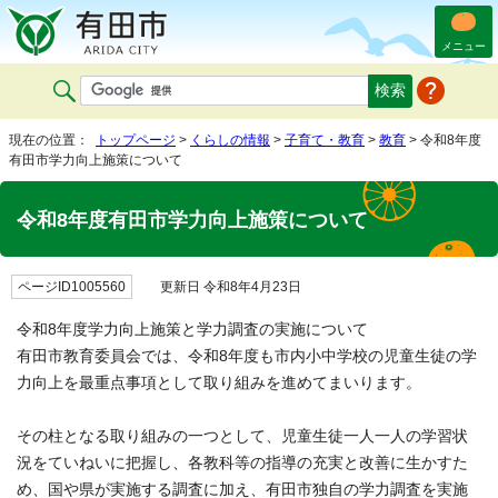
メニュー
現在の位置：
トップページ
>
くらしの情報
>
子育て・教育
>
教育
> 令和8年度
有田市学力向上施策について
令和8年度有田市学力向上施策について
ページID1005560
更新日 令和8年4月23日
令和8年度学力向上施策と学力調査の実施について
有田市教育委員会では、令和8年度も市内小中学校の児童生徒の学
力向上を最重点事項として取り組みを進めてまいります。
その柱となる取り組みの一つとして、児童生徒一人一人の学習状
況をていねいに把握し、各教科等の指導の充実と改善に生かすた
め、国や県が実施する調査に加え、有田市独自の学力調査を実施