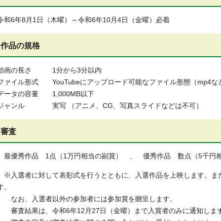
令和6年8月1日（木曜）～令和6年10月4日（金曜）必着
作品の規格
動画の長さ 1分から3分以内
ファイル形式 YouTubeにアップロード可能なファイル形態（mp4な
データの容量 1,000MB以下
ジャンル 実写 （アニメ、CG、写真スライドなどは不可）
審査
最優秀作品 1点（1万円相当の副賞） 、 優秀作品 数点（5千円
※入選者に対して表彰式を行うとともに、入選作品を上映します。ま
す。
なお、入選者以外の参加者には参加賞を贈呈します。
審査結果は、令和6年12月27日（金曜）まで入賞者のみに通知しま