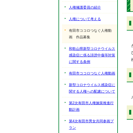
人権擁護委員の紹介
人権について考える
有田市ココロつなぐ人権動
画 作品募集
和歌山県新型コロナウイルス
感染症に係る誹謗中傷等対策
に関する条例
有田市ココロつなぐ人権動画
新型コロナウイルス感染症に
関する人権への配慮について
第2次有田市人権施策推進行
動計画
第4次有田市男女共同参画プ
ラン