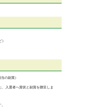
ど）
相当の副賞）
た、入選者へ賞状と副賞を贈呈しま
す。