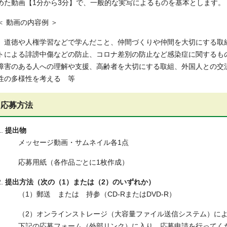
めた動画【1分から3分】で、一般的な実写によるものを基本とします。
＜ 動画の内容例 ＞
道徳や人権学習などで学んだこと、仲間づくりや仲間を大切にする取
トによる誹謗中傷などの防止、コロナ差別の防止など感染症に関するも
障害のある人への理解や支援、高齢者を大切にする取組、外国人との交
性の多様性を考える 等
応募方法
1.
提出物
メッセージ動画・サムネイル各1点
応募用紙（各作品ごとに1枚作成）
.
提出方法（次の（1）または（2）のいずれか）
（1）郵送 または 持参（CD-RまたはDVD-R）
（2）オンラインストレージ（大容量ファイル送信システム）によ
下記の応募フォーム（外部リンク）に入り、応募申請を行ってく