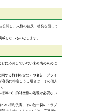
から公開し、人権の普及・啓発を図って
掲載しないものとします。
などに応募していない未発表のものに
に関する権利を含む）や名誉、プライ
が容易に特定しうる場合は、その個人
い。
作権等の知的財産権の処理が必要ない
。
者への権利侵害、その他一切のトラブ
定請求を含む）については、応募者の