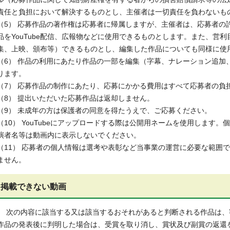
責任と負担において解決するものとし、主催者は一切責任を負わないも
（5） 応募作品の著作権は応募者に帰属しますが、主催者は、応募者の
品をYouTube配信、広報物などに使用できるものとします。また、営
集、上映、頒布等）できるものとし、編集した作品についても同様に使
（6） 作品の利用にあたり作品の一部を編集（字幕、ナレーション追加
ります。
（7） 応募作品の制作にあたり、応募にかかる費用はすべて応募者の負
（8） 提出いただいた応募作品は返却しません。
（9） 未成年の方は保護者の同意を得たうえで、ご応募ください。
（10） YouTubeにアップロードする際は公開用ネームを使用します
演者名等は動画内に表示しないでください。
（11） 応募者の個人情報は選考や表彰など当事業の運営に必要な範囲
ません。
掲載できない動画
次の内容に該当する又は該当するおそれがあると判断される作品は、
作品の発表後に判明した場合は、受賞を取り消し、賞状及び副賞の返還