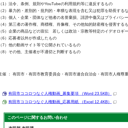
（1）法令、条例、規則やYouTubeの利用規約等に違反するもの
（2）暴力的・差別的・批判的・卑猥な表現を含む又は犯罪を助長する
（3）個人・企業・団体など他者の名誉棄損、誹謗中傷又はプライバシ
（4）第三者の著作権、商標権、肖像権、その他知的財産権を侵害する
（5）企業の商品などの宣伝 若しくは政治・宗教等特定のイデオロギ
（6）応募者以外が作成したもの
（7）他の動画サイト等で公開されているもの
（8）その他、主催者が不適切と判断するもの
主催 ： 有田市・有田市教育委員会・有田市連合自治会・有田市人権尊
有田市ココロつなぐ人権動画_募集要項 （Word 23.5KB）
有田市ココロつなぐ人権動画_応募用紙 （Excel 12.4KB）
このページに関する
お問い合わせ