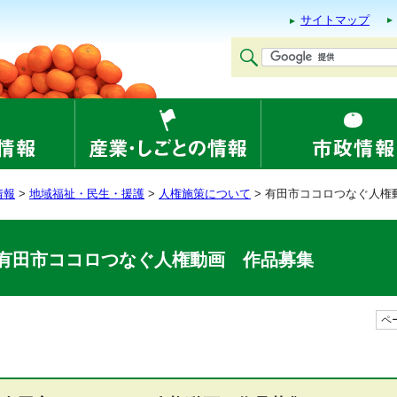
サイトマップ
情報
>
地域福祉・民生・援護
>
人権施策について
> 有田市ココロつなぐ人権
有田市ココロつなぐ人権動画 作品募集
ペー