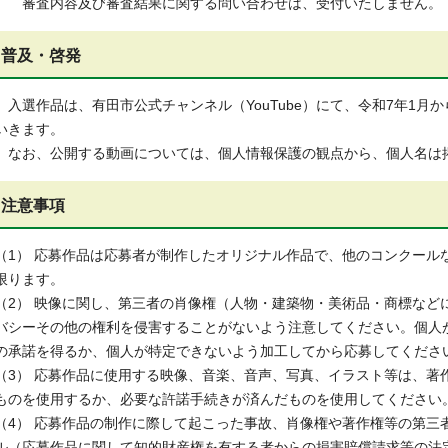
審査内容及び審査結果に関する問い合わせは、受付いたしません。
普及・啓発
入選作品は、有田市公式チャンネル（YouTube）にて、令和7年1月
いきます。
なお、公開する動画については、個人情報保護の観点から、個人名は
注意事項
（1） 応募作品は応募者が制作したオリジナル作品で、他のコンクール
限ります。
（2） 映像に関し、第三者の肖像権（人物・建築物・美術品・商標など
バシーその他の権利を侵害することがないよう注意してください。個人
の承諾を得るか、個人が特定できないよう加工してから応募してくださ
（3） 応募作品に使用する映像、音楽、音声、写真、イラスト等は、著
ものを使用するか、必要な許諾手続きが済んだものを使用してください
（4） 応募作品の制作に際して起こった事故、肖像権や著作権等の第三
ル（応募作品に関して知的財産権を有する者からの損害賠償請求等の法