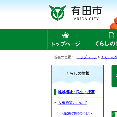
現在の位置：
トップページ
>
くらしの
くらしの情報
地域福祉・民生・援護
人権施策について
人権啓発市民のつどい