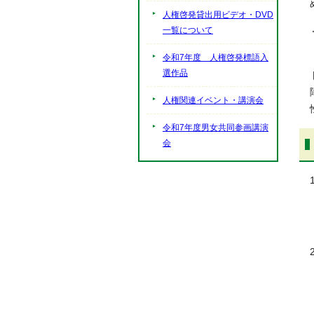
人権啓発貸出用ビデオ・DVD
一覧について
令和7年度 人権啓発標語入
選作品
人権関連イベント・講演会
令和7年度男女共同参画講演
会
2