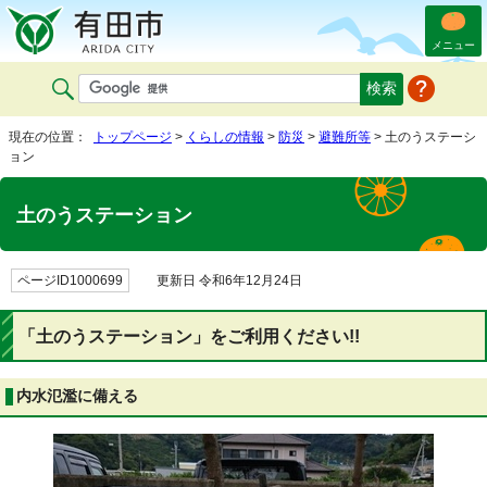
メニュー
現在の位置：
トップページ
>
くらしの情報
>
防災
>
避難所等
> 土のうステーシ
ョン
土のうステーション
ページID1000699
更新日 令和6年12月24日
「土のうステーション」をご利用ください!!
内水氾濫に備える