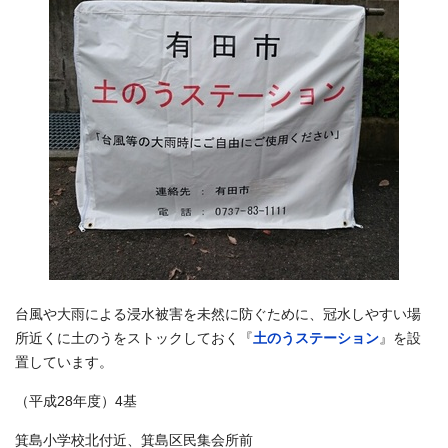
台風や大雨による浸水被害を未然に防ぐために、冠水しやすい場
所近くに土のうをストックしておく『
土のうステーション
』を設
置しています。
（平成28年度）4基
箕島小学校北付近、箕島区民集会所前