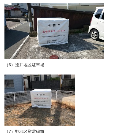
（6）逢井地区駐車場
（7）野地区慰霊碑前