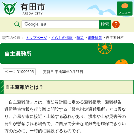
メニュー
現在の位置：
トップページ
>
くらしの情報
>
防災
>
避難所等
> 自主避難所
自主避難所
ページID1000695
更新日 平成30年9月27日
自主避難所とは？
「自主避難所」とは、市防災計画に定める避難指示・避難勧告・
避難準備情報を行う際に開設する「緊急指定避難場所」とは異な
り、台風が市に接近・上陸する恐れがあり、洪水や土砂災害等の
発生が懸念される場合で、ご自身で安全な避難先を確保できない
方のために、一時的に開設するものです。