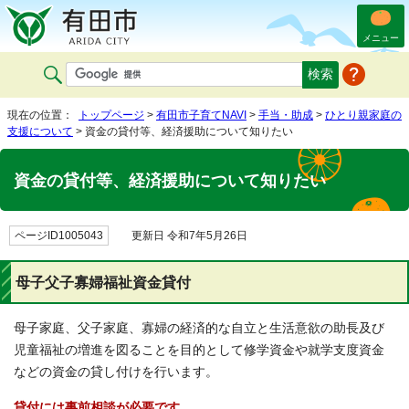
メニュー
現在の位置：
トップページ
>
有田市子育てNAVI
>
手当・助成
>
ひとり親家庭の
支援について
> 資金の貸付等、経済援助について知りたい
資金の貸付等、経済援助について知りたい
ページID1005043
更新日 令和7年5月26日
母子父子寡婦福祉資金貸付
母子家庭、父子家庭、寡婦の経済的な自立と生活意欲の助長及び
児童福祉の増進を図ることを目的として修学資金や就学支度資金
などの資金の貸し付けを行います。
貸付には事前相談が必要です。