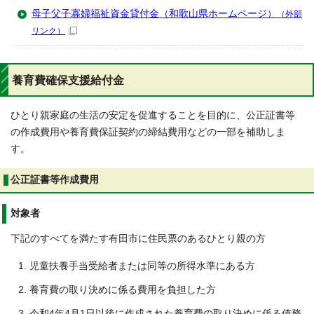
母子父子寡婦福祉資金貸付金（和歌山県ホームページ）
（外部
リンク）
養育費確保支援給付金
ひとり親家庭の生活の安定を促進することを目的に、公正証書等
の作成費用や養育費保証契約の締結費用などの一部を補助しま
す。
公正証書等作成費用
対象者
下記のすべてを満たす有田市に住民票のあるひとり親の方
児童扶養手当受給者または同等の所得水準にある方
養育費の取り決めに係る費用を負担した方
令和4年4月1日以後に作成された養育費の取り決めに係る債務