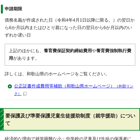
申請期限
債務名義が作成された日（令和4年4月1日以降に限る。）の翌日か
ら6か月以内またはひとり親になった日の翌日から6か月以内のい
ずれか遅い日
上記のほかにも、
養育費保証契約締結費用
や
養育費強制執行費
用
があります。
詳しくは、和歌山県のホームページをご覧ください。
公正証書作成費用等補助（和歌山県ホームページ）
（外部リン
ク）
要保護及び準要保護児童生徒援助制度（就学援助）につい
て
経済的な理由で就学困難な小・中学校の児童及び生徒の保護者に