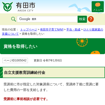
メニュー
現在の位置：
トップページ
>
有田市子育てNAVI
>
手当・助成
>
ひとり親家庭の
支援について
> 資格を取得したい
資格を取得したい
ページID1005042
更新日 令和7年1月6日
自立支援教育訓練給付金
受講前に市が指定した対象講座について、受講終了後に受講に要
した費用の一部を支給します。
受講前に事前相談が必要です。