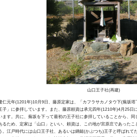
山口王子社(再建)
建仁元年(1201年)10月9日、藤原定家は、「カフラサカノタウ下(蕪坂
王子」に参拝しています。また、藤原頼資は承元四年(1210年)4月25
います。共に、蕪坂を下って最初の王子社に参拝していることから、同
あるため、定家は「山口」といい、頼資は、この地が宮原庄であったこ
う。江戸時代には山口王子社、あるいは鏑鎚(かぶつち)王子と呼ばれて