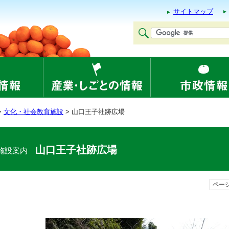
サイトマップ
>
文化・社会教育施設
> 山口王子社跡広場
山口王子社跡広場
施設案内
ページ