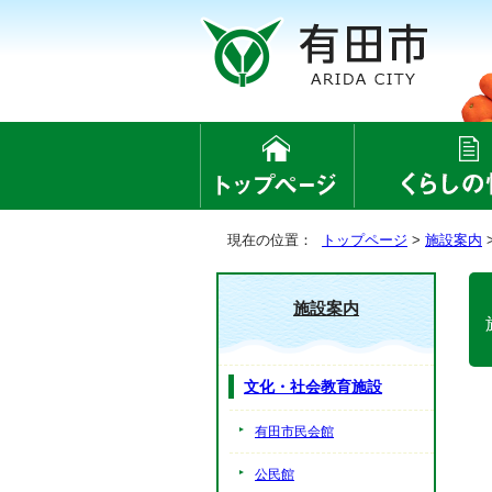
現在の位置：
トップページ
>
施設案内
施設案内
文化・社会教育施設
有田市民会館
公民館