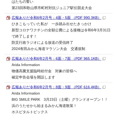
はたちの誓い
第23回和歌山県市町村対抗ジュニア駅伝競走大会
広報ありだ令和6年2月号：4面・5面 （PDF 990.3KB）
ひきこもっていた私が 一歩踏み出せたきっかけ
新型コロナワクチンの全額公費による接種は令和6年3月31日
で終了します！
防災行政ラジオによる放送の受信終了
2024有田みかん海道マラソン大会 交通規制
広報ありだ令和6年2月号：6面・7面 （PDF 965.1KB）
Arida Information
物価高騰支援臨時給付金 対象の皆様へ
確定申告会場を開設します
広報ありだ令和6年2月号：8面・9面 （PDF 616.4KB）
Arida Information
BIG SMILE PARK 3月23日（土曜）グランドオープン！！
浜のうたせから始まるみかん海道散策！
ホスピタルトピックス