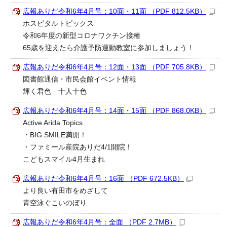
広報ありだ令和6年4月号：10面・11面 （PDF 812.5KB）
ホスピタルトピックス
令和6年度の新型コロナワクチン接種
65歳を迎えたら介護予防運動教室に参加しましょう！
広報ありだ令和6年4月号：12面・13面 （PDF 705.8KB）
図書館通信・市民会館イベント情報
輝く君色 十人十色
広報ありだ令和6年4月号：14面・15面 （PDF 868.0KB）
Active Arida Topics
・BIG SMILE満開！
・ファミール産院ありだ4/1開院！
こどもスマイル4月生まれ
広報ありだ令和6年4月号：16面 （PDF 672.5KB）
より良い有田市をめざして
青空泳ぐこいのぼり
広報ありだ令和6年4月号：全面 （PDF 2.7MB）