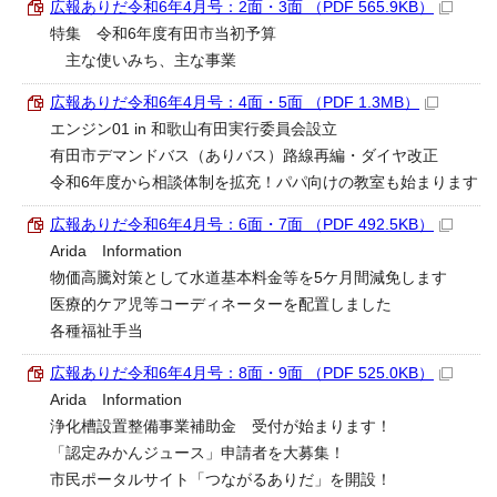
広報ありだ令和6年4月号：2面・3面 （PDF 565.9KB）
特集 令和6年度有田市当初予算
主な使いみち、主な事業
広報ありだ令和6年4月号：4面・5面 （PDF 1.3MB）
エンジン01 in 和歌山有田実行委員会設立
有田市デマンドバス（ありバス）路線再編・ダイヤ改正
令和6年度から相談体制を拡充！パパ向けの教室も始まります
広報ありだ令和6年4月号：6面・7面 （PDF 492.5KB）
Arida Information
物価高騰対策として水道基本料金等を5ケ月間減免します
医療的ケア児等コーディネーターを配置しました
各種福祉手当
広報ありだ令和6年4月号：8面・9面 （PDF 525.0KB）
Arida Information
浄化槽設置整備事業補助金 受付が始まります！
「認定みかんジュース」申請者を大募集！
市民ポータルサイト「つながるありだ」を開設！