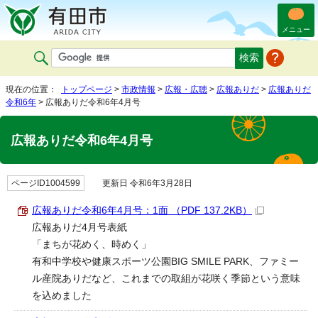
メニュー
現在の位置：
トップページ
>
市政情報
>
広報・広聴
>
広報ありだ
>
広報ありだ
令和6年
> 広報ありだ令和6年4月号
広報ありだ令和6年4月号
ページID1004599
更新日 令和6年3月28日
広報ありだ令和6年4月号：1面 （PDF 137.2KB）
広報ありだ4月号表紙
「まちが花めく、時めく」
有和中学校や健康スポーツ公園BIG SMILE PARK、ファミー
ル産院ありだなど、これまでの取組が花咲く季節という意味
を込めました