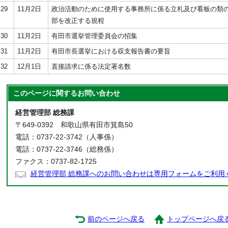
29
11月2日
政治活動のために使用する事務所に係る立札及び看板の類
部を改正する規程
30
11月2日
有田市選挙管理委員会の招集
31
11月2日
有田市長選挙における収支報告書の要旨
32
12月1日
直接請求に係る法定署名数
このページに関する
お問い合わせ
経営管理部 総務課
〒649-0392 和歌山県有田市箕島50
電話：0737-22-3742（人事係）
電話：0737-22-3746（総務係）
ファクス：0737-82-1725
経営管理部 総務課へのお問い合わせは専用フォームをご利用
前のページへ戻る
トップページへ戻