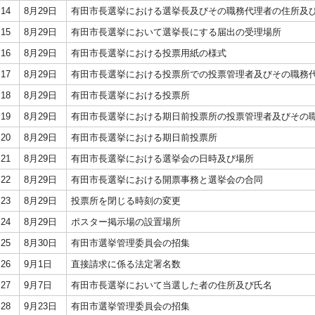
14
8月29日
有田市長選挙における選挙長及びその職務代理者の住所及
15
8月29日
有田市長選挙において選挙長にする届出の受理場所
16
8月29日
有田市長選挙における投票用紙の様式
17
8月29日
有田市長選挙における投票所での投票管理者及びその職務
18
8月29日
有田市長選挙における投票所
19
8月29日
有田市長選挙における期日前投票所の投票管理者及びその
20
8月29日
有田市長選挙における期日前投票所
21
8月29日
有田市長選挙における選挙会の日時及び場所
22
8月29日
有田市長選挙における開票事務と選挙会の合同
23
8月29日
投票所を閉じる時刻の変更
24
8月29日
ポスター掲示場の設置場所
25
8月30日
有田市選挙管理委員会の招集
26
9月1日
直接請求に係る法定署名数
27
9月7日
有田市長選挙において当選した者の住所及び氏名
28
9月23日
有田市選挙管理委員会の招集