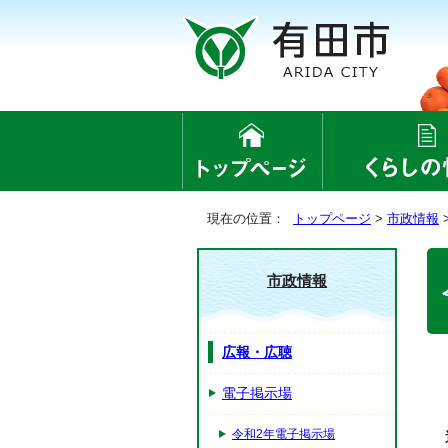
現在の位置：
トップページ
>
市政情報
市政情報
広報・広聴
電子掲示場
令和2年電子掲示場