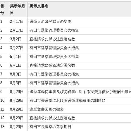
番
掲示年月
掲示文書名
号
日
1
2月17日
選挙人名簿登録日の変更
2
2月17日
有田市選挙管理委員会の招集
3
3月2日
直接請求に係る法定署名数
4
3月27日
有田市選挙管理委員会の招集
5
5月1日
有田市選挙管理委員会の招集
6
6月1日
直接請求に係る法定署名数
7
8月3日
有田市選挙管理委員会の招集
8
8月3日
有田市選挙管理委員会の招集
9
8月29日
選挙運動従事者及び労務者に対する実費弁償及び報酬の最
10
8月29日
有田市長選挙における選挙運動費用の制限額
11
8月29日
違反文書図画の撤去
12
8月29日
直接請求に係る法定署名数
13
8月29日
有田市長選挙の選挙期日