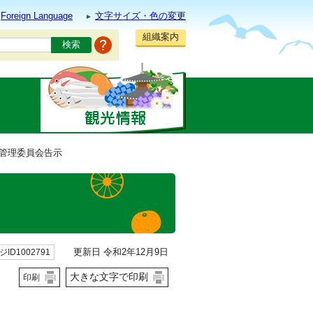
Foreign Language
文字サイズ・色の変更
組織案内
挙管理委員会告示
更新日 令和2年12月9日
ID1002791
大きな文字で印刷
印刷