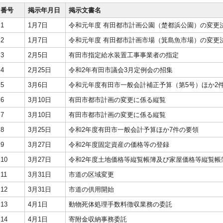
番号
掲示年月日
掲示文書名
1
1月7日
令和元年度 有田都市計画公園（楚都浜公園）の変更
2
1月7日
令和元年度 有田都市計画市場（箕島魚市場）の変更
3
2月5日
有田市指定給水装置工事事業者の指定
4
2月25日
令和2年有田市議会3月定例会の招集
5
3月6日
令和元年度有田市一般会計補正予算（第5号）ほか2
6
3月10日
有田市都市計画の変更に係る縦覧
7
3月10日
有田市都市計画の変更に係る縦覧
8
3月25日
令和2年度有田市一般会計予算ほか7件の要領
9
3月27日
令和2年度固定資産の価格等の登録
10
3月27日
令和2年度土地価格等縦覧帳簿及び家屋価格等縦覧帳
11
3月31日
市道の区域変更
12
3月31日
市道の供用開始
13
4月1日
動物死体処理手数料徴収業務の委託
14
4月1日
寄附金収納事務委託