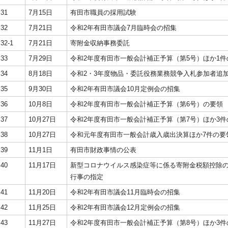
31
7月15日
有田市職員の採用試験
32
7月21日
令和2年有田市議会7月臨時会の招集
32-1
7月21日
寄附金収納事務委託
33
7月29日
令和2年度有田市一般会計補正予算（第5号）ほか1件
34
8月18日
令和2・3年度物品・委託役務業務競争入札参加者追
35
9月30日
令和2年有田市議会10月定例会の招集
36
10月8日
令和2年度有田市一般会計補正予算（第6号）の要領
37
10月27日
令和2年度有田市一般会計補正予算（第7号）ほか3件
38
10月27日
令和元年度有田市一般会計歳入歳出決算ほか7件の要
39
11月1日
有田市財政事情の公表
40
11月17日
新型コロナウイルス感染症等に係る寄附金税額控除
行事の指定
41
11月20日
令和2年有田市議会11月臨時会の招集
42
11月25日
令和2年有田市議会12月定例会の招集
43
11月27日
令和2年度有田市一般会計補正予算（第8号）ほか3件