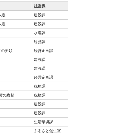
担当課
決定
建設課
決定
建設課
水道課
総務課
件の要領
経営企画課
建設課
建設課
経営企画課
税務課
簿の縦覧
税務課
建設課
建設課
生活環境課
ふるさと創生室