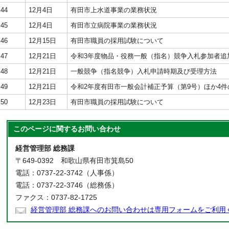
44
12月4日
有田市上水道事業の業務状況
45
12月4日
有田市立病院事業の業務状況
46
12月15日
有田市職員の採用試験について
47
12月21日
令和3年度物品・役務一般（指名）競争入札参加者追
48
12月21日
一般競争（指名競争）入札申請時期及び受理方法
49
12月21日
令和2年度有田市一般会計補正予算（第9号）ほか4件
50
12月23日
有田市職員の採用試験について
このページに関する
お問い合わせ
経営管理部 総務課
〒649-0392 和歌山県有田市箕島50
電話：0737-22-3742（人事係）
電話：0737-22-3746（総務係）
ファクス：0737-82-1725
経営管理部 総務課へのお問い合わせは専用フォームをご利用