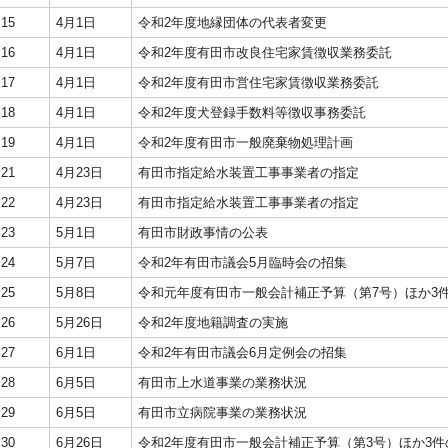
15
4月1日
令和2年度地縁団体の代表者変更
16
4月1日
令和2年度有田市改良住宅家賃徴収業務委託
17
4月1日
令和2年度有田市営住宅家賃徴収業務委託
18
4月1日
令和2年度犬登録手数料等徴収事務委託
19
4月1日
令和2年度有田市一般廃棄物処理計画
21
4月23日
有田市指定給水装置工事事業者の指定
22
4月23日
有田市指定給水装置工事事業者の指定
23
5月1日
有田市財政事情の公表
24
5月7日
令和2年有田市議会5月臨時会の招集
25
5月8日
令和元年度有田市一般会計補正予算（第7号）ほか3
26
5月26日
令和2年度地籍調査の実施
27
6月1日
令和2年有田市議会6月定例会の招集
28
6月5日
有田市上水道事業の業務状況
29
6月5日
有田市立病院事業の業務状況
30
6月26日
令和2年度有田市一般会計補正予算（第3号）ほか3件