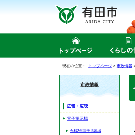
現在の位置：
トップページ
>
市政情報
市政情報
広報・広聴
電子掲示場
令和2年電子掲示場