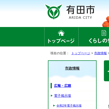
現在の位置：
トップページ
>
市政情報
市政情報
広報・広聴
電子掲示場
令和2年電子掲示場