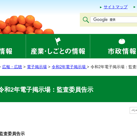
サイトマップ
>
広報・広聴
>
電子掲示場
>
令和2年電子掲示場
> 令和2年電子掲示場：監
令和2年電子掲示場：監査委員告示
ペー
監査委員告示