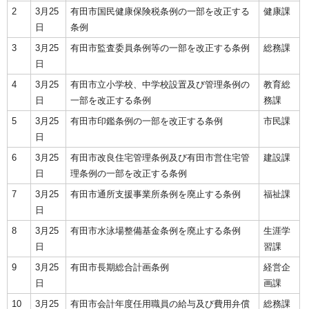
2
3月25
有田市国民健康保険税条例の一部を改正する
健康課
日
条例
3
3月25
有田市監査委員条例等の一部を改正する条例
総務課
日
4
3月25
有田市立小学校、中学校設置及び管理条例の
教育総
日
一部を改正する条例
務課
5
3月25
有田市印鑑条例の一部を改正する条例
市民課
日
6
3月25
有田市改良住宅管理条例及び有田市営住宅管
建設課
日
理条例の一部を改正する条例
7
3月25
有田市通所支援事業所条例を廃止する条例
福祉課
日
8
3月25
有田市水泳場整備基金条例を廃止する条例
生涯学
日
習課
9
3月25
有田市長期総合計画条例
経営企
日
画課
10
3月25
有田市会計年度任用職員の給与及び費用弁償
総務課