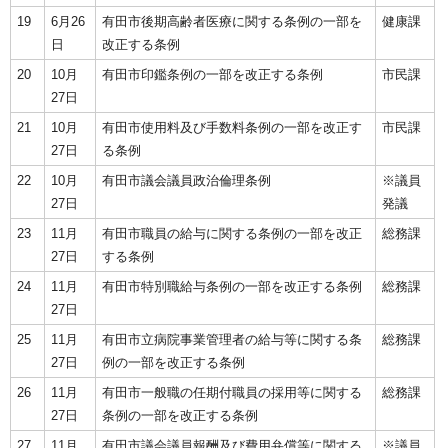
19
6月26
有田市後期高齢者医療に関する条例の一部を
健康課
日
改正する条例
20
10月
有田市印鑑条例の一部を改正する条例
市民課
27日
21
10月
有田市使用料及び手数料条例の一部を改正す
市民課
27日
る条例
22
10月
有田市議会議員政治倫理条例
※議員
27日
発議
23
11月
有田市職員の給与に関する条例の一部を改正
総務課
27日
する条例
24
11月
有田市特別職給与条例の一部を改正する条例
総務課
27日
25
11月
有田市立病院事業管理者の給与等に関する条
総務課
27日
例の一部を改正する条例
26
11月
有田市一般職の任期付職員の採用等に関する
総務課
27日
条例の一部を改正する条例
27
11月
有田市議会議員報酬及び費用弁償等に関する
※議員