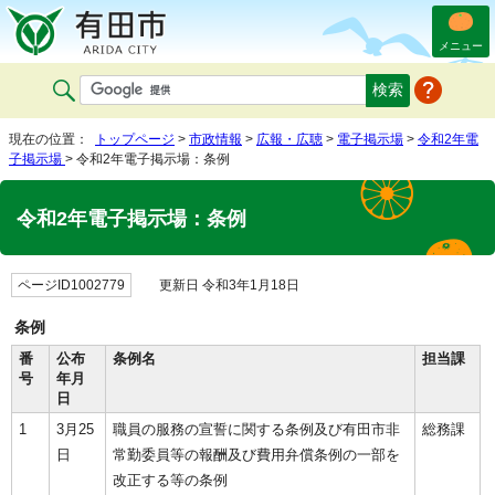
メニュー
現在の位置：
トップページ
>
市政情報
>
広報・広聴
>
電子掲示場
>
令和2年電
子掲示場
> 令和2年電子掲示場：条例
令和2年電子掲示場：条例
ページID1002779
更新日 令和3年1月18日
条例
番
公布
条例名
担当課
号
年月
日
1
3月25
職員の服務の宣誓に関する条例及び有田市非
総務課
日
常勤委員等の報酬及び費用弁償条例の一部を
改正する等の条例