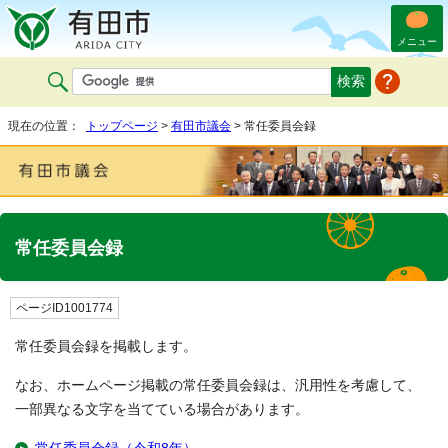
メニュー
現在の位置：
トップページ
>
有田市議会
> 常任委員会録
常任委員会録
ページID1001774
常任委員会録を掲載します。
なお、ホームページ掲載の常任委員会録は、汎用性を考慮して、
一部異なる文字を当てている場合があります。