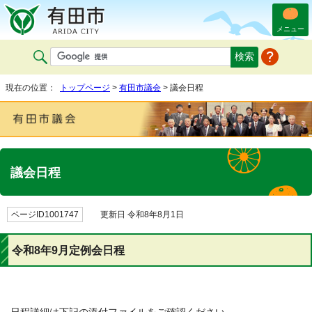
メニュー
現在の位置：
トップページ
>
有田市議会
> 議会日程
議会日程
ページID1001747
更新日 令和8年8月1日
令和8年9月定例会日程