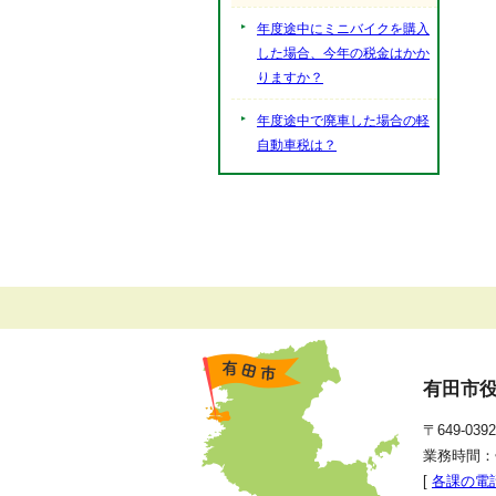
年度途中にミニバイクを購入
した場合、今年の税金はかか
りますか？
年度途中で廃車した場合の軽
自動車税は？
有田市
〒649-0
業務時間：
[
各課の電