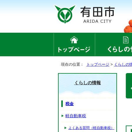
現在の位置：
トップページ
>
くらしの
くらしの情報
税金
軽自動車税
よくある質問（軽自動車税）