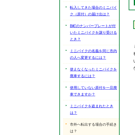
転入してきた場合のミニバイ
ク（原付）の届け出は？
B町のナンバープレートが付
いたミニバイクを譲り受ける
とき？
ミニバイクの名義を同じ市内
の人へ変更するには？
使えなくなったミニバイクを
廃車するには？
使用していない原付を一旦廃
車できますか？
ミニバイクを盗まれたとき
は？
市外へ転出する場合の手続き
は？