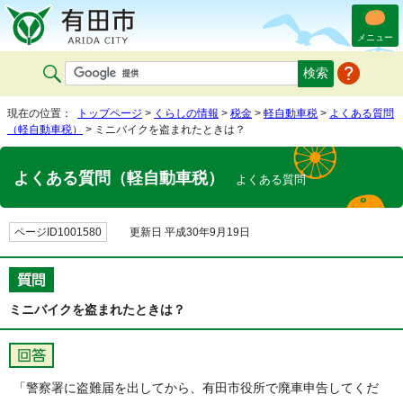
メニュー
現在の位置：
トップページ
>
くらしの情報
>
税金
>
軽自動車税
>
よくある質問
（軽自動車税）
> ミニバイクを盗まれたときは？
よくある質問（軽自動車税）
よくある質問
ページID1001580
更新日 平成30年9月19日
ミニバイクを盗まれたときは？
「警察署に盗難届を出してから、有田市役所で廃車申告してくだ