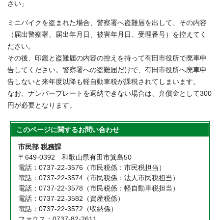
さい」
ミニバイクを盗まれた場合、警察署へ盗難届を出して、その内容
（届出警察署、届出年月日、被害年月日、受理番号）を控えてく
ださい。
その後、印鑑と盗難届の内容の控えを持って有田市役所で廃車申
告してください。警察署への盗難届だけで、有田市役所へ廃車申
告しないと来年度以降も軽自動車税が課税されてしまいます。
なお、ナンバープレートを返納できない場合は、弁償金として300
円が必要となります。
このページに関する
お問い合わせ
市民部 税務課
〒649-0392 和歌山県有田市箕島50
電話：0737-22-3576（市民税係：市民税担当）
電話：0737-22-3574（市民税係：法人市民税担当）
電話：0737-22-3578（市民税係：軽自動車税担当）
電話：0737-22-3582（資産税係）
電話：0737-22-3572（収納係）
ファクス：0737-82-2611