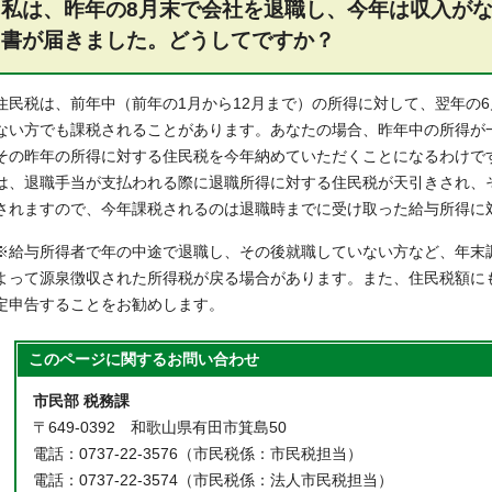
私は、昨年の8月末で会社を退職し、今年は収入が
書が届きました。どうしてですか？
住民税は、前年中（前年の1月から12月まで）の所得に対して、翌年の
ない方でも課税されることがあります。あなたの場合、昨年中の所得が
その昨年の所得に対する住民税を今年納めていただくことになるわけで
は、退職手当が支払われる際に退職所得に対する住民税が天引きされ、
されますので、今年課税されるのは退職時までに受け取った給与所得に
※給与所得者で年の中途で退職し、その後就職していない方など、年末
よって源泉徴収された所得税が戻る場合があります。また、住民税額に
定申告することをお勧めします。
このページに関する
お問い合わせ
市民部 税務課
〒649-0392 和歌山県有田市箕島50
電話：0737-22-3576（市民税係：市民税担当）
電話：0737-22-3574（市民税係：法人市民税担当）