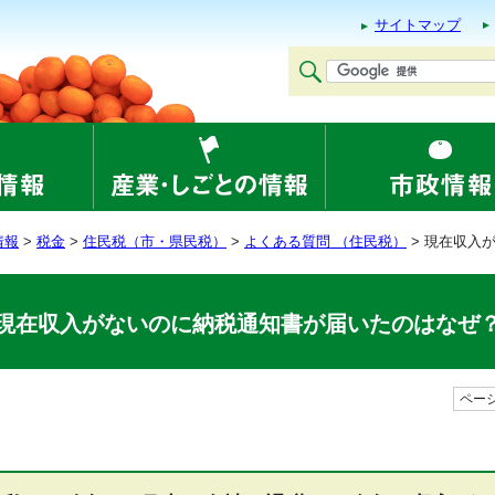
サイトマップ
情報
>
税金
>
住民税（市・県民税）
>
よくある質問 （住民税）
> 現在収入
現在収入がないのに納税通知書が届いたのはなぜ
ページ