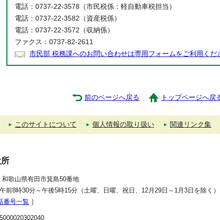
電話：0737-22-3578（市民税係：軽自動車税担当）
電話：0737-22-3582（資産税係）
電話：0737-22-3572（収納係）
ファクス：0737-82-2611
市民部 税務課へのお問い合わせは専用フォームをご利用くだ
前のページへ戻る
トップページへ戻
このサイトについて
個人情報の取り扱い
関連リンク集
役所
392 和歌山県有田市箕島50番地
午前8時30分～午後5時15分（土曜、日曜、祝日、12月29日～1月3日を除く）
話番号一覧
］
00020302040