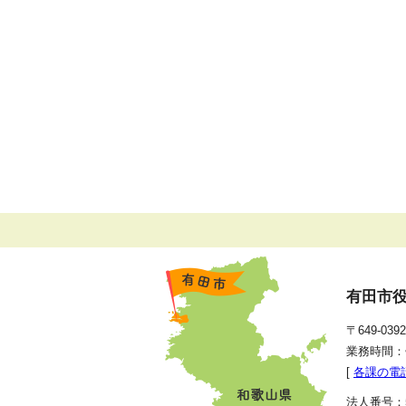
有田市
〒649-0
業務時間：
[
各課の電
法人番号：50