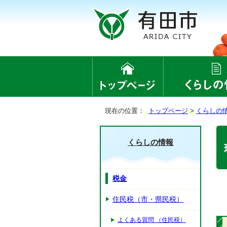
現在の位置：
トップページ
>
くらしの
くらしの情報
税金
住民税（市・県民税）
よくある質問 （住民税）